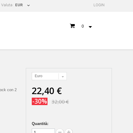
Valuta :
EUR
LOGIN
0
Euro
22,40 €
lock con 2
-30%
32,00 €
Quantità: