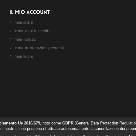
IL MIO ACCOUNT
I miei ordini
Le mie note di credito
I miei indirizzi
Le mie informazioni personali
I miei buoni
olamento Ue 2016/679,
noto come
GDPR
(General Data Protection Regulation
ti i nostri clienti possono effettuare autonomamente la cancellazione dei propri