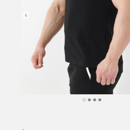
T-Shirt Kyros - Bianco&Nero Home 32,00 €