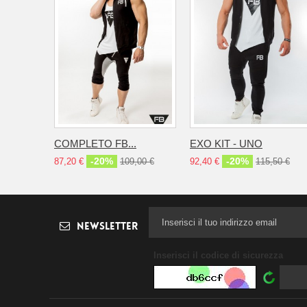
COMPLETO FB...
EXO KIT - UNO
-20%
-20%
87,20 €
109,00 €
92,40 €
115,50 €
Newsletter
Inserisci il codice di sicurezza