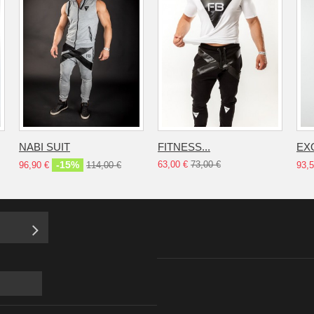
NABI SUIT
FITNESS...
EX
-15%
63,00 €
73,00 €
96,90 €
114,00 €
93,5