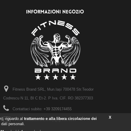
INFORMAZIONI NEGOZIO
Fitness Brand SRL, Mun.Iași 700478 Str.Teodor
Codrescu N 11, Bl C Et-2. P Iva. CIF. RO 382377303
Contattaci subito:
+39 3209174455
X
), riguardo al
trattamento e alla libera circolazione dei
Email:
fitnessbrandshop@gmail.com
 dati personali.