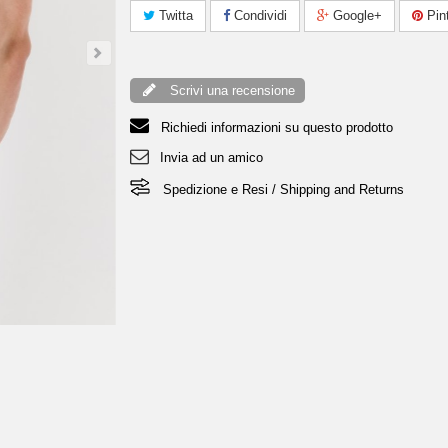
Twitta
Condividi
Google+
Pint
Scrivi una recensione
Richiedi informazioni su questo prodotto
Invia ad un amico
Spedizione e Resi / Shipping and Returns
T-Shirt Kyros - Bianco&Nero Home 3