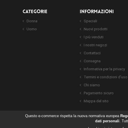
CATEGORIE
INFORMAZIONI
Donna
Speciali
Uomo
Nuovi prodotti
I più venduti
I nostri negozi
Contattaci
Consegna
Informativa per la privacy
Termini e condizioni d'uso
Chi siamo
Pagamento sicuro
Mappa del sito
Questo e-commerce rispetta la nuova normativa europea
Reg
dati personali
. Tut