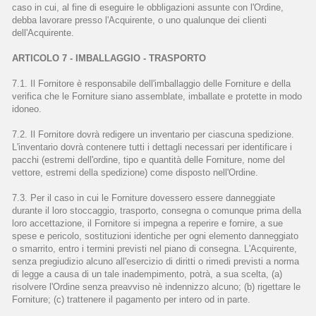
caso in cui, al fine di eseguire le obbligazioni assunte con l'Ordine,
debba lavorare presso l'Acquirente, o uno qualunque dei clienti
dell'Acquirente.
ARTICOLO 7 - IMBALLAGGIO - TRASPORTO
7.1. Il Fornitore è responsabile dell'imballaggio delle Forniture e della
verifica che le Forniture siano assemblate, imballate e protette in modo
idoneo.
7.2. Il Fornitore dovrà redigere un inventario per ciascuna spedizione.
L'inventario dovrà contenere tutti i dettagli necessari per identificare i
pacchi (estremi dell'ordine, tipo e quantità delle Forniture, nome del
vettore, estremi della spedizione) come disposto nell'Ordine.
7.3. Per il caso in cui le Forniture dovessero essere danneggiate
durante il loro stoccaggio, trasporto, consegna o comunque prima della
loro accettazione, il Fornitore si impegna a reperire e fornire, a sue
spese e pericolo, sostituzioni identiche per ogni elemento danneggiato
o smarrito, entro i termini previsti nel piano di consegna. L'Acquirente,
senza pregiudizio alcuno all'esercizio di diritti o rimedi previsti a norma
di legge a causa di un tale inadempimento, potrà, a sua scelta, (a)
risolvere l'Ordine senza preavviso nè indennizzo alcuno; (b) rigettare le
Forniture; (c) trattenere il pagamento per intero od in parte.