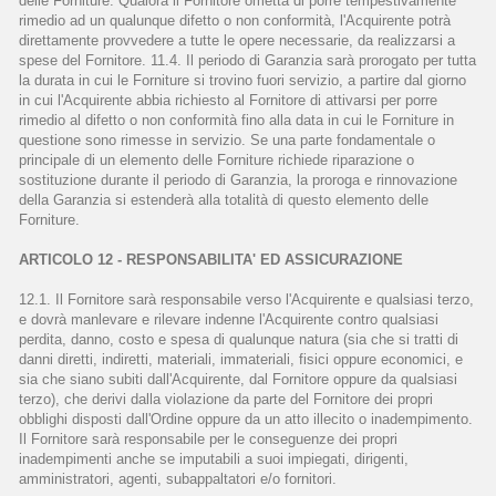
delle Forniture. Qualora il Fornitore ometta di porre tempestivamente
rimedio ad un qualunque difetto o non conformità, l'Acquirente potrà
direttamente provvedere a tutte le opere necessarie, da realizzarsi a
spese del Fornitore. 11.4. Il periodo di Garanzia sarà prorogato per tutta
la durata in cui le Forniture si trovino fuori servizio, a partire dal giorno
in cui l'Acquirente abbia richiesto al Fornitore di attivarsi per porre
rimedio al difetto o non conformità fino alla data in cui le Forniture in
questione sono rimesse in servizio. Se una parte fondamentale o
principale di un elemento delle Forniture richiede riparazione o
sostituzione durante il periodo di Garanzia, la proroga e rinnovazione
della Garanzia si estenderà alla totalità di questo elemento delle
Forniture.
ARTICOLO 12 - RESPONSABILITA' ED ASSICURAZIONE
12.1. Il Fornitore sarà responsabile verso l'Acquirente e qualsiasi terzo,
e dovrà manlevare e rilevare indenne l'Acquirente contro qualsiasi
perdita, danno, costo e spesa di qualunque natura (sia che si tratti di
danni diretti, indiretti, materiali, immateriali, fisici oppure economici, e
sia che siano subiti dall'Acquirente, dal Fornitore oppure da qualsiasi
terzo), che derivi dalla violazione da parte del Fornitore dei propri
obblighi disposti dall'Ordine oppure da un atto illecito o inadempimento.
Il Fornitore sarà responsabile per le conseguenze dei propri
inadempimenti anche se imputabili a suoi impiegati, dirigenti,
amministratori, agenti, subappaltatori e/o fornitori.