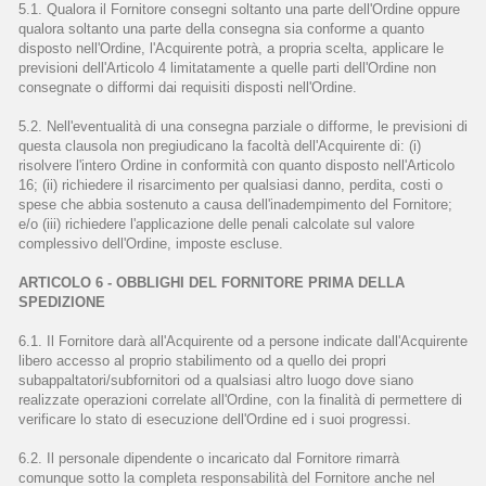
5.1. Qualora il Fornitore consegni soltanto una parte dell'Ordine oppure
qualora soltanto una parte della consegna sia conforme a quanto
disposto nell'Ordine, l'Acquirente potrà, a propria scelta, applicare le
previsioni dell'Articolo 4 limitatamente a quelle parti dell'Ordine non
consegnate o difformi dai requisiti disposti nell'Ordine.
5.2. Nell'eventualità di una consegna parziale o difforme, le previsioni di
questa clausola non pregiudicano la facoltà dell'Acquirente di: (i)
risolvere l'intero Ordine in conformità con quanto disposto nell'Articolo
16; (ii) richiedere il risarcimento per qualsiasi danno, perdita, costi o
spese che abbia sostenuto a causa dell'inadempimento del Fornitore;
e/o (iii) richiedere l'applicazione delle penali calcolate sul valore
complessivo dell'Ordine, imposte escluse.
ARTICOLO 6 - OBBLIGHI DEL FORNITORE PRIMA DELLA
SPEDIZIONE
6.1. Il Fornitore darà all'Acquirente od a persone indicate dall'Acquirente
libero accesso al proprio stabilimento od a quello dei propri
subappaltatori/subfornitori od a qualsiasi altro luogo dove siano
realizzate operazioni correlate all'Ordine, con la finalità di permettere di
verificare lo stato di esecuzione dell'Ordine ed i suoi progressi.
6.2. Il personale dipendente o incaricato dal Fornitore rimarrà
comunque sotto la completa responsabilità del Fornitore anche nel