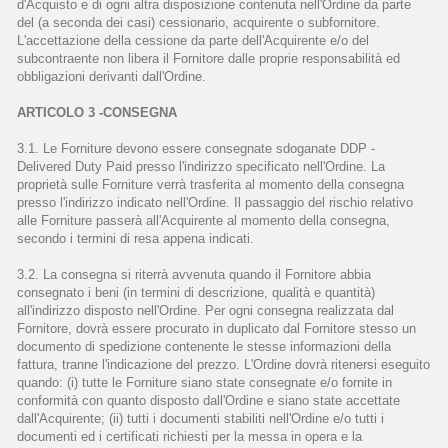
d'Acquisto e di ogni altra disposizione contenuta nell'Ordine da parte
del (a seconda dei casi) cessionario, acquirente o subfornitore.
L'accettazione della cessione da parte dell'Acquirente e/o del
subcontraente non libera il Fornitore dalle proprie responsabilità ed
obbligazioni derivanti dall'Ordine.
ARTICOLO 3 -CONSEGNA
3.1. Le Forniture devono essere consegnate sdoganate DDP -
Delivered Duty Paid presso l'indirizzo specificato nell'Ordine. La
proprietà sulle Forniture verrà trasferita al momento della consegna
presso l'indirizzo indicato nell'Ordine. Il passaggio del rischio relativo
alle Forniture passerà all'Acquirente al momento della consegna,
secondo i termini di resa appena indicati.
3.2. La consegna si riterrà avvenuta quando il Fornitore abbia
consegnato i beni (in termini di descrizione, qualità e quantità)
all'indirizzo disposto nell'Ordine. Per ogni consegna realizzata dal
Fornitore, dovrà essere procurato in duplicato dal Fornitore stesso un
documento di spedizione contenente le stesse informazioni della
fattura, tranne l'indicazione del prezzo. L'Ordine dovrà ritenersi eseguito
quando: (i) tutte le Forniture siano state consegnate e/o fornite in
conformità con quanto disposto dall'Ordine e siano state accettate
dall'Acquirente; (ii) tutti i documenti stabiliti nell'Ordine e/o tutti i
documenti ed i certificati richiesti per la messa in opera e la