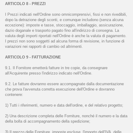
ARTICOLO 8 - PREZZI
I Prezzi indicati nell'Ordine sono omnicomprensivi, fissi e non rivedibili,
dopo la detrazione degli sconti, e comunque includono (senza alcuna
eccezione): imposte e tasse, stoccaggio, imballaggio, assicurazione,
dazio doganale e trasporto pagato fino all'indirizzo di consegna. La
valuta degli importi riportati nell'Ordine è anche la valuta di pagamento.
I prezzi non sono soggetti ad alcuna forma di revisione, in funzione di
variazioni nei rapporti di cambio od altrimenti.
ARTICOLO 9 - FATTURAZIONE
9.1. Il Fornitore emetterà fatture in tre copie, da consegnare
all'Acquirente presso l'indirizzo indicato nell'Ordine.
9.2. Le fatture dovranno essere accompagnate dalla documentazione
che prova l'avvenuta corretta esecuzione dell'Ordine e dovranno
contenere:
1) Tutti i riferimenti, numero e data dell'ordine, e del relativo progetto;
2) Una descrizione completa delle Forniture, nonché il numero e la data
della bolla di accompagnamento della spedizione;
3) Il prezzo delle Forniture, imposte escluse, l'importo dell'IVA, delle