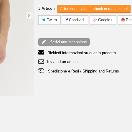
3
Articoli
Attenzione: Ultimi articoli in magazzino!
Twitta
Condividi
Google+
Pint
Scrivi una recensione
Richiedi informazioni su questo prodotto
Invia ad un amico
Spedizione e Resi / Shipping and Returns
€
Canottiera Fit Brand - Nero CANOTTIER