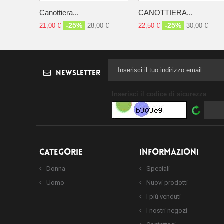
Canottiera...
CANOTTIERA...
-25%
-25%
21,00 €
28,00 €
22,50 €
30,00 €
Newsletter
Inserisci il codice di sicurezza
CATEGORIE
INFORMAZIONI
Donna
Speciali
Uomo
Nuovi prodotti
I più venduti
I nostri negozi