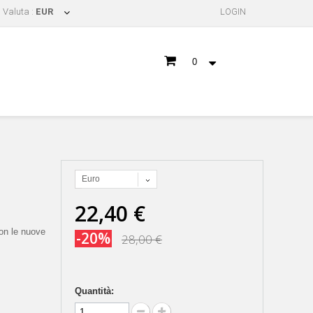
Valuta :
EUR
LOGIN
0
Euro
22,40 €
con le nuove
-20%
28,00 €
Quantità: