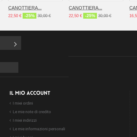
CANOTTIERA...
CANOTTIERA...
CA
-25%
-25%
22,50 €
30,00 €
22,50 €
30,00 €
16,5
IL MIO ACCOUNT
I miei ordini
Le mie note di credito
I miei indirizzi
Le mie informazioni personali